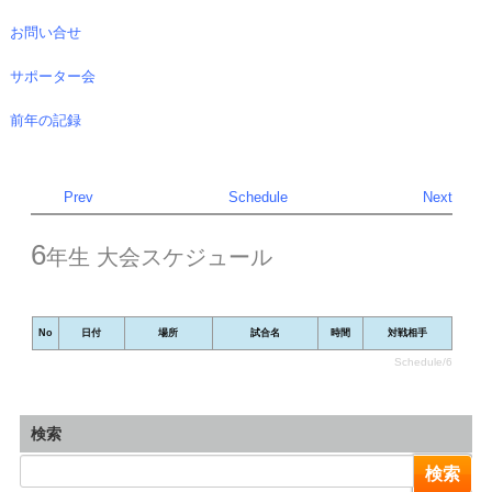
お問い合せ
サポーター会
前年の記録
Prev
Schedule
Next
6
年生 大会スケジュール
No
日付
場所
試合名
時間
対戦相手
Schedule/6
検索