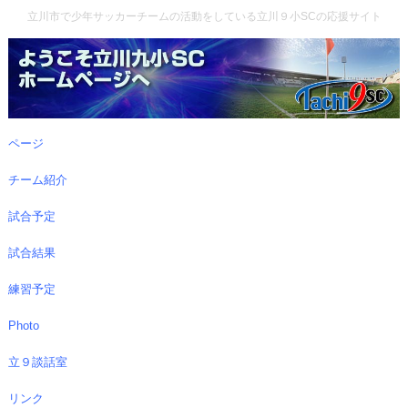
立川市で少年サッカーチームの活動をしている立川９小SCの応援サイト
ページ
チーム紹介
試合予定
試合結果
練習予定
Photo
立９談話室
リンク