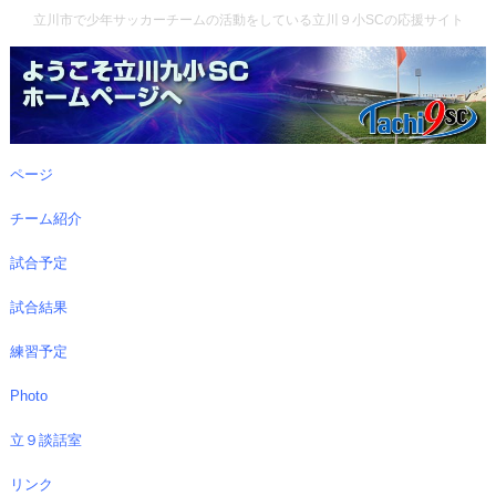
立川市で少年サッカーチームの活動をしている立川９小SCの応援サイト
ページ
チーム紹介
試合予定
試合結果
練習予定
Photo
立９談話室
リンク