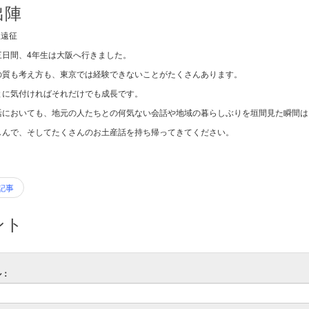
出陣
阪遠征
三日間、4年生は大阪へ行きました。
の質も考え方も、東京では経験できないことがたくさんあります。
とに気付ければそれだけでも成長です。
活においても、地元の人たちとの何気ない会話や地域の暮らしぶりを垣間見た瞬間は
しんで、そしてたくさんのお土産話を持ち帰ってきてください。
記事
ント
ル：