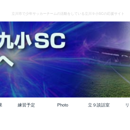
立川市で少年サッカーチームの活動をしている立川９小SCの応援サイト
果
練習予定
Photo
立９談話室
リ