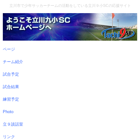
立川市で少年サッカーチームの活動をしている立川９小SCの応援サイト
ページ
チーム紹介
試合予定
試合結果
練習予定
Photo
立９談話室
リンク